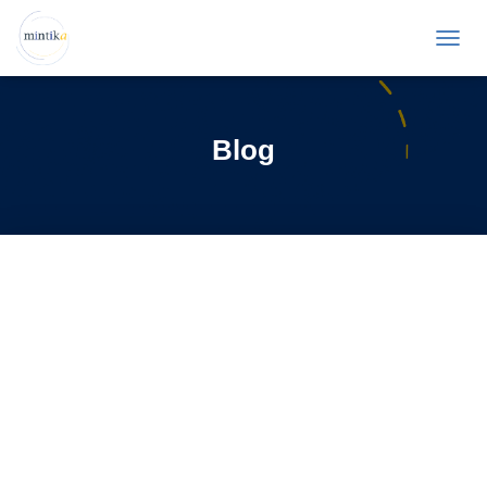
T
O
G
G
L
Blog
E
N
A
V
I
G
A
T
I
O
N